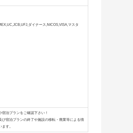
C,JCB,UFJ,ダイナース,NICOS,VISA,マスタ
や宿泊プランをご確認下さい！
及び宿泊プランの終了や施設の移転・廃業等による情
います。