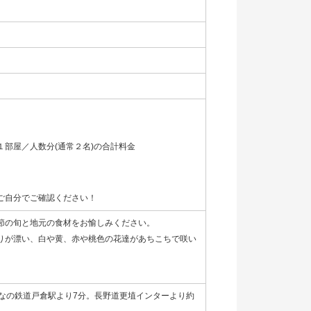
部屋／人数分(通常２名)の合計料金
ご自分でご確認ください！
節の旬と地元の食材をお愉しみください。
りが漂い、白や黄、赤や桃色の花達があちこちで咲い
しなの鉄道戸倉駅より7分。長野道更埴インターより約