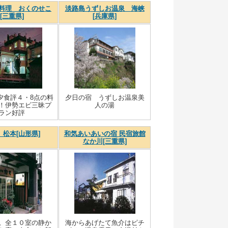
料理 おくのせこ
淡路島うずしお温泉 海峡
[三重県]
[兵庫県]
夕食評４・8点の料
夕日の宿 うずしお温泉美
！伊勢エビ三昧プ
人の湯
ラン好評
 松本[山形県]
和気あいあいの宿 民宿旅館
なか川[三重県]
。全１０室の静か
海からあげたて魚介はピチ