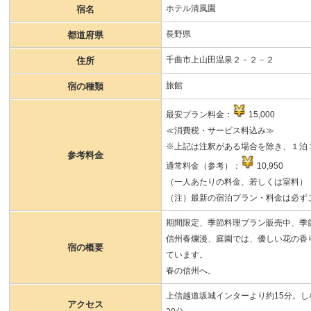
ホテル清風園
宿名
長野県
都道府県
千曲市上山田温泉２－２－２
住所
旅館
宿の種類
最安プラン料金：
15,000
≪消費税・サービス料込み≫
※上記は注釈がある場合を除き、１泊１
参考料金
通常料金（参考）：
10,950
（一人あたりの料金、若しくは室料）
（注）最新の宿泊プラン・料金は必ず
期間限定、季節料理プラン販売中、季
信州春爛漫、庭園では、優しい花の香
宿の概要
ています。
春の信州へ。
上信越道坂城インターより約15分。
アクセス