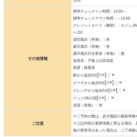
20分
標準チェックイン時間：14:00～
標準チェックアウト時間：～10:00
クレジットカード（種類）：セゾン,AMEX,U
ー,DC
貸切風呂（有無）：有
露天風呂（有無）：有
露天風呂付き客室（有無）：無
その他情報
温泉名：戸倉上山田温泉
泉質：硫黄泉
[○×]：×
駅から徒歩5分
[○×]：×
ビーチから徒歩5分
[○×]：×
ゲレンデから徒歩5分
[○×]：×
ペットOKの宿
送迎（有無）：有
※ご予約の際は、必ず施設の最新情報
ご注意
※上記内容が最新情報と異なる場合、
報の変更等があった場合は、ご了承願