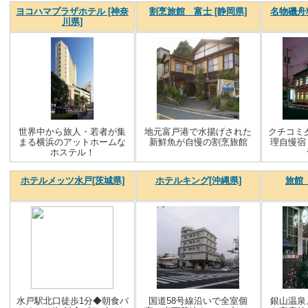
ヨコハマプラザホテル [神奈
割烹旅館 富士 [静岡県]
名物磯舟
川県]
世界中から旅人・若者が集
地元富戸港で水揚げされた
クチコミ
まる横浜のアットホームな
新鮮魚が自慢の割烹旅館
理自慢宿
ホステル！
ホテルメッツ水戸[茨城県]
ホテルキング[沖縄県]
旅館
水戸駅北口徒歩1分◆朝食バ
国道58号線沿いで全室個
銀山温泉