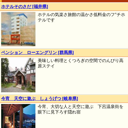
ホテルそのさだ [福井県]
ホテルの気楽さ旅館の温かさ低料金のフ°チホ
テルです
ペンション ローエングリン [群馬県]
美味しい料理とくつろぎの空間でのんびり高
原ステイ
今宵 天空に遊ぶ しょうげつ [岐阜県]
今宵、大切な人と天空に遊ぶ 下呂温泉街を
眼下に見下ろす隠れ宿