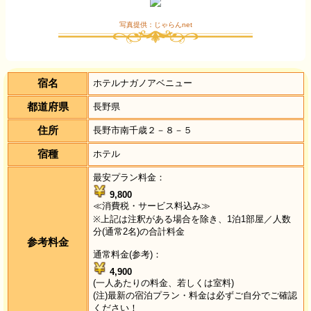
写真提供：じゃらんnet
宿名
ホテルナガノアベニュー
都道府県
長野県
住所
長野市南千歳２－８－５
宿種
ホテル
最安プラン料金：
9,800
≪消費税・サービス料込み≫
※上記は注釈がある場合を除き、1泊1部屋／人数
分(通常2名)の合計料金
参考料金
通常料金(参考)：
4,900
(一人あたりの料金、若しくは室料)
(注)最新の宿泊プラン・料金は必ずご自分でご確認
ください！