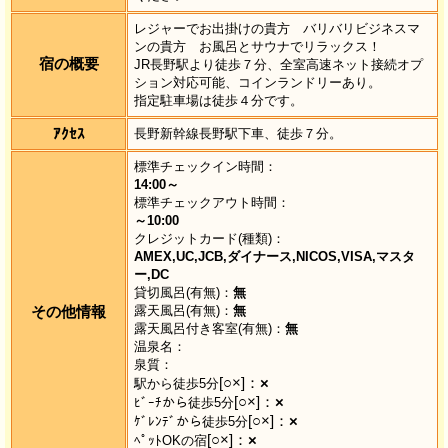
レジャーでお出掛けの貴方 バリバリビジネスマ
ンの貴方 お風呂とサウナでリラックス！
宿の概要
JR長野駅より徒歩７分、全室高速ネット接続オプ
ション対応可能、コインランドリーあり。
指定駐車場は徒歩４分です。
ｱｸｾｽ
長野新幹線長野駅下車、徒歩７分。
標準チェックイン時間：
14:00～
標準チェックアウト時間：
～10:00
クレジットカード(種類)：
AMEX,UC,JCB,ダイナース,NICOS,VISA,マスタ
ー,DC
貸切風呂(有無)：
無
その他情報
露天風呂(有無)：
無
露天風呂付き客室(有無)：
無
温泉名：
泉質：
[○×]：
×
駅から徒歩5分
[○×]：
×
ﾋﾞｰﾁから徒歩5分
[○×]：
×
ｹﾞﾚﾝﾃﾞから徒歩5分
[○×]：
×
ﾍﾟｯﾄOKの宿