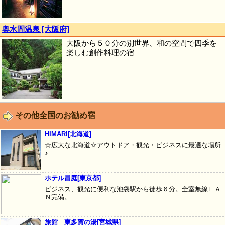
奥水間温泉 [大阪府]
大阪から５０分の別世界、和の空間で四季を
楽しむ創作料理の宿
その他全国のお勧め宿
HIMARI[北海道]
☆広大な北海道☆アウトドア・観光・ビジネスに最適な場所
♪
ホテル昌庭[東京都]
ビジネス、観光に便利な池袋駅から徒歩６分。全室無線ＬＡ
Ｎ完備。
旅館 東多賀の湯[宮城県]