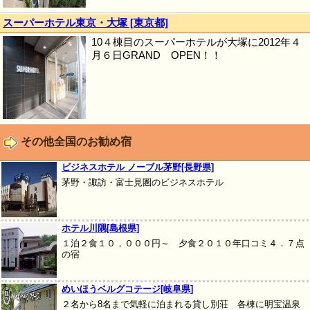
スーパーホテル東京・大塚 [東京都]
10４棟目のスーパーホテルが大塚に2012年４
月６日GRAND OPEN！！
その他全国のお勧め宿
ビジネスホテル ノーブル茅野[長野県]
茅野・諏訪・富士見圏のビジネスホテル
ホテル川隅[島根県]
１泊２食１０，０００円～ 夕食２０１０年口コミ４．７点
の宿
めいほうベルグコテージ[岐阜県]
２名から8名まで気軽に泊まれる貸し別荘 各棟に明宝温泉