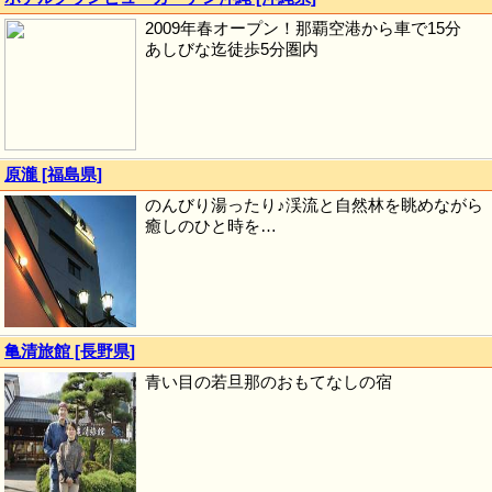
2009年春オープン！那覇空港から車で15分
あしびな迄徒歩5分圏内
原瀧 [福島県]
のんびり湯ったり♪渓流と自然林を眺めながら
癒しのひと時を…
亀清旅館 [長野県]
青い目の若旦那のおもてなしの宿