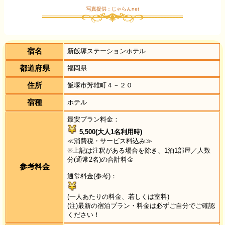
写真提供：じゃらんnet
宿名
新飯塚ステーションホテル
都道府県
福岡県
住所
飯塚市芳雄町４－２０
宿種
ホテル
最安プラン料金：
5,500(大人1名利用時)
≪消費税・サービス料込み≫
※上記は注釈がある場合を除き、1泊1部屋／人数
分(通常2名)の合計料金
参考料金
通常料金(参考)：
(一人あたりの料金、若しくは室料)
(注)最新の宿泊プラン・料金は必ずご自分でご確認
ください！