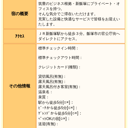
筑豊のビジネス根拠・新飯塚にプライベート・オ
フィスを持つ。
宿の概要
そんな気分でご滞在いただけます。
充実した設備と快適なサービスで皆様をお迎えい
たします。
ＪＲ新飯塚駅から徒歩３分。飯塚市の官公庁街へ
ｱｸｾｽ
ダイレクトにアクセス。
標準チェックイン時間：
標準チェックアウト時間：
クレジットカード(種類)：
貸切風呂(有無)：
露天風呂(有無)：
その他情報
露天風呂付き客室(有無)：
温泉名：
泉質：
[○×]：
駅から徒歩5分
[○×]：
ﾋﾞｰﾁから徒歩5分
[○×]：
ｹﾞﾚﾝﾃﾞから徒歩5分
[○×]：
ﾍﾟｯﾄOKの宿
送迎(有無)：