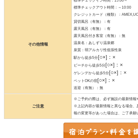
標準チェックイン時間：15:00～
標準チェックアウト時間：～10:00
クレジットカード（種類）：AMEX,UC,JC
貸切風呂（有無）：有
露天風呂（有無）：有
露天風呂付き客室（有無）：無
温泉名：あしずり温泉郷
その他情報
泉質：弱アルカリ性低張性泉
[○×]：×
駅から徒歩5分
[○×]：×
ビーチから徒歩5分
[○×]：×
ゲレンデから徒歩5分
[○×]：×
ペットOKの宿
送迎（有無）：無
※ご予約の際は、必ず施設の最新情報
ご注意
※上記内容が最新情報と異なる場合、
報の変更等があった場合は、ご了承願