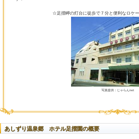
☆足摺岬の灯台に徒歩で７分と便利なロケ
写真提供：じゃらんnet
あしずり温泉郷 ホテル足摺園の概要