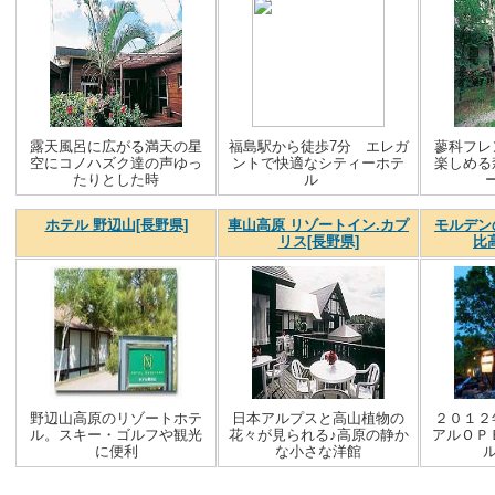
露天風呂に広がる満天の星
福島駅から徒歩7分 エレガ
蓼科フレ
空にコノハズク達の声ゆっ
ントで快適なシティーホテ
楽しめる
たりとした時
ル
ホテル 野辺山[長野県]
車山高原 リゾートイン.カプ
モルデン
リス[長野県]
比
野辺山高原のリゾートホテ
日本アルプスと高山植物の
２０１２
ル。スキー・ゴルフや観光
花々が見られる♪高原の静か
アルＯＰ
に便利
な小さな洋館
ル