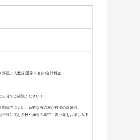
部屋／人数分(通常２名)の合計料金
ご自分でご確認ください！
金剛福寺に近い、新鮮な海の幸が自慢の温泉宿。
地平線に沈む夕日や満天の星空…青い海をお楽しみ下