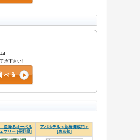
444
了承下さい!
 星降るオーベル
アパホテル＜新橋御成門＞
ェマリー [長野県]
[東京都]