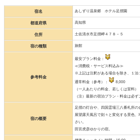
あしずり温泉郷 ホテル足摺園
宿名
高知県
都道府県
土佐清水市足摺岬４７８－５
住所
旅館
宿の種類
最安プラン料金：
≪消費税・サービス料込み≫
※上記は注釈がある場合を除き、１泊１
参考料金
通常料金（参考）：
8,000
（一人あたりの料金、若しくは室料）
（注）最新の宿泊プラン・料金は必ず
足摺の灯台や、四国霊場三八番札所の
展望露天風呂で刻々と変化する景色、
宿の概要
さい。
田宮虎彦ゆかりの宿。