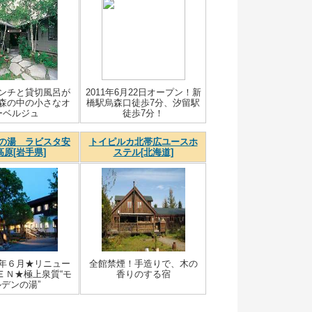
ンチと貸切風呂が
2011年6月22日オープン！新
森の中の小さなオ
橋駅烏森口徒歩7分、汐留駅
ーベルジュ
徒歩7分！
の湯 ラビスタ安
トイピルカ北帯広ユースホ
高原[岩手県]
ステル[北海道]
年６月★リニュー
全館禁煙！手造りで、木の
ＥＮ★極上泉質“モ
香りのする宿
デンの湯”