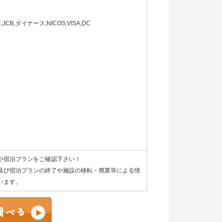
B,ダイナース,NICOS,VISA,DC
や宿泊プランをご確認下さい！
及び宿泊プランの終了や施設の移転・廃業等による情
います。