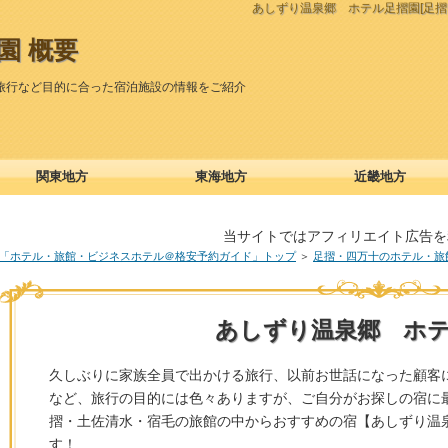
あしずり温泉郷 ホテル足摺園[足
園 概要
旅行など目的に合った宿泊施設の情報をご紹介
関東地方
東海地方
近畿地方
当サイトではアフィリエイト広告を
「ホテル・旅館・ビジネスホテル＠格安予約ガイド」トップ
＞
足摺・四万十のホテル・旅
あしずり温泉郷 ホ
久しぶりに家族全員で出かける旅行、以前お世話になった顧客
など、旅行の目的には色々ありますが、ご自分がお探しの宿に
摺・土佐清水・宿毛の旅館の中からおすすめの宿【あしずり温
す！