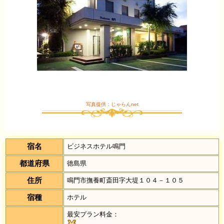
写真提供：じゃらんnet
宿名
ビジネスホテル鳴門
都道府県
徳島県
住所
鳴門市撫養町斎田字大堤１０４－１０５
宿種
ホテル
最安プラン料金：