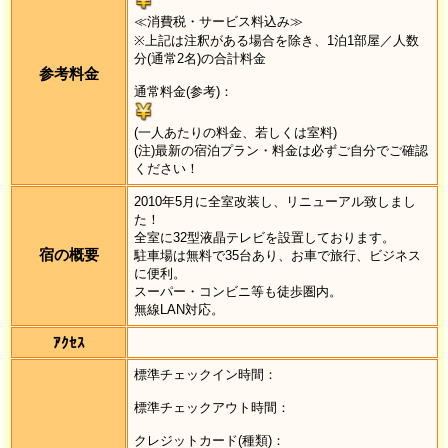
≪消費税・サービス料込み≫
※上記は注釈がある場合を除き、1泊1部屋／人数
分(通常2名)の合計料金
参考料金
通常料金(参考)：
(一人あたりの料金、若しくは室料)
(注)最新の宿泊プラン・料金は必ずご自分でご確認
ください！
2010年5月に全室改装し、リニューアル致しまし
た！
全室に32型液晶テレビを設置しております。
宿の概要
駐車場は無料で35台あり、お車で旅行、ビジネス
に便利。
スーパー・コンビニ等も徒歩圏内。
無線LAN対応。
ｱｸｾｽ
標準チェックイン時間：
標準チェックアウト時間：
クレジットカード(種類)：