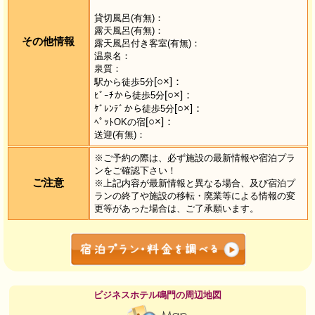
貸切風呂(有無)：
露天風呂(有無)：
その他情報
露天風呂付き客室(有無)：
温泉名：
泉質：
[○×]：
駅から徒歩5分
[○×]：
ﾋﾞｰﾁから徒歩5分
[○×]：
ｹﾞﾚﾝﾃﾞから徒歩5分
[○×]：
ﾍﾟｯﾄOKの宿
送迎(有無)：
※ご予約の際は、必ず施設の最新情報や宿泊プラ
ンをご確認下さい！
ご注意
※上記内容が最新情報と異なる場合、及び宿泊プ
ランの終了や施設の移転・廃業等による情報の変
更等があった場合は、ご了承願います。
ビジネスホテル鳴門の周辺地図