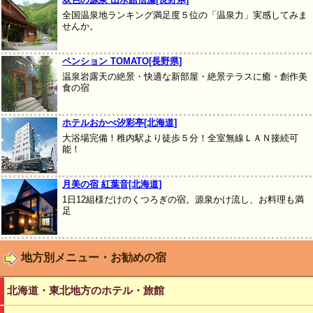
全国温泉地ランキング満足度５位の「温泉力」実感してみま
せんか。
ペンション TOMATO[長野県]
温泉岩露天の絶景・快適な新部屋・絶景テラスに癒・創作美
食の宿
ホテルおかべ汐彩亭[北海道]
大浴場完備！稚内駅より徒歩５分！全室無線ＬＡＮ接続可
能！
月美の宿 紅葉音[北海道]
1日12組様だけのくつろぎの宿。源泉かけ流し、お料理も満
足
地方別メニュー・お勧めの宿
北海道・東北地方のホテル・旅館