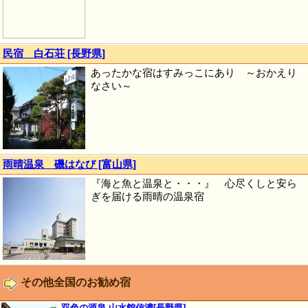
民宿 白石荘 [長野県]
あったかな宿はすみっこにあり ～おかえり
なさい～
雨晴温泉 磯はなび [富山県]
『海と魚と温泉と・・・』 心尽くしと安ら
ぎを届ける雨晴の温泉宿
その他全国のお勧め宿
双色の源泉 山水館信濃[長野県]