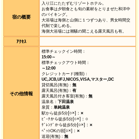
入り江にたたずむリゾートホテル。
お食事は夕朝食とも旬の素材をとりまぜた和洋中
のバイキング。
宿の概要
大浴場は海側と山側に１つずつあり、男女時間交
代制で楽しめる。
海側大浴場には潮騒の聞こえる露天風呂も有。
ｱｸｾｽ
標準チェックイン時間：
15:00～
標準チェックアウト時間：
～12:00
クレジットカード(種類)：
UC,JCB,UFJ,NICOS,VISA,マスター,DC
貸切風呂(有無)：
無
露天風呂(有無)：
有
その他情報
露天風呂付き客室(有無)：
無
温泉名：
下田温泉
泉質：
単純温泉
[○×]：
×
駅から徒歩5分
[○×]：
○
ﾋﾞｰﾁから徒歩5分
[○×]：
×
ｹﾞﾚﾝﾃﾞから徒歩5分
[○×]：
×
ﾍﾟｯﾄOKの宿
送迎(有無)：
無