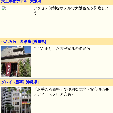
天王寺都ホテル [大阪府]
アクセス便利なホテルで大阪観光を満喫しよ
う！
へんろ宿 巡彩庵 [香川県]
こぢんまりした古民家風の絶景宿
グレイス那覇 [沖縄県]
「お手ごろ価格」で便利な立地・安心設備◆
レディースフロア充実♪