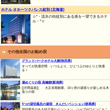
ホテル オホーツクパレス紋別 [北海道]
☆*・流氷の街紋別にある港を一望できるホテ
ル・*☆
その他全国のお勧め宿
グランドパークホテル大館[秋田県]
すべてが快適空間 いつもより、ひとつ上のゆとりと快適
を！
湯めぐりの宿 高橋館[新潟県]
[[月岡温泉]] 大正末期創業、10ヶ所の湯巡りが楽しめる木
造りの宿
5つの貸切風呂の湯宿 きんだいペンション[群馬県]
貸切風呂のある好立地なペンション。ハーブやワインにもこ