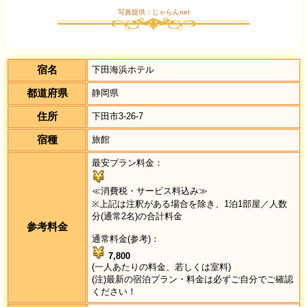
写真提供：じゃらんnet
宿名
下田海浜ホテル
都道府県
静岡県
住所
下田市3-26-7
宿種
旅館
最安プラン料金：
≪消費税・サービス料込み≫
※上記は注釈がある場合を除き、1泊1部屋／人数
分(通常2名)の合計料金
参考料金
通常料金(参考)：
7,800
(一人あたりの料金、若しくは室料)
(注)最新の宿泊プラン・料金は必ずご自分でご確認
ください！