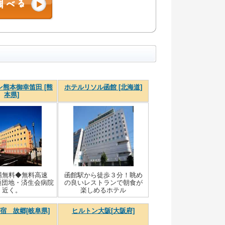
熊本御幸笛田 [熊
ホテルリソル函館 [北海道]
本県]
場無料◆無料高速
函館駅から徒歩３分！眺め
通団地・済生会病院
の良いレストランで朝食が
近く。
楽しめるホテル
宿 故郷[岐阜県]
ヒルトン大阪[大阪府]