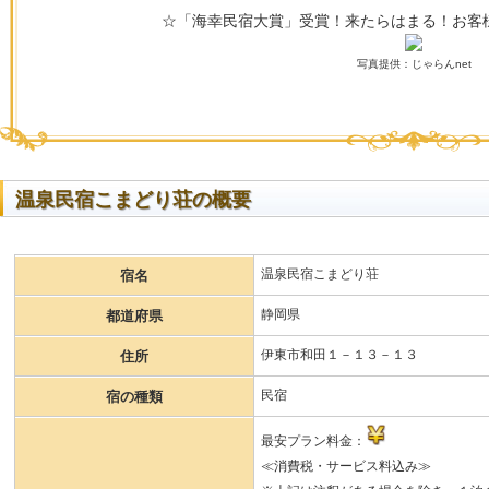
☆「海幸民宿大賞」受賞！来たらはまる！お客
写真提供：じゃらんnet
温泉民宿こまどり荘の概要
温泉民宿こまどり荘
宿名
静岡県
都道府県
伊東市和田１－１３－１３
住所
民宿
宿の種類
最安プラン料金：
≪消費税・サービス料込み≫