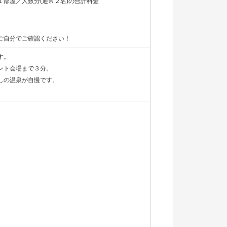
部屋／人数分(通常２名)の合計料金
ご自分でご確認ください！
す。
ント会場まで３分。
しの温泉が自慢です。