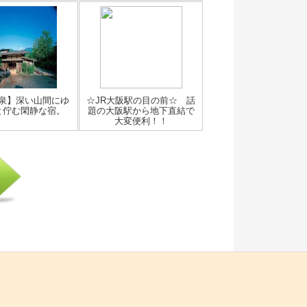
泉】深い山間にゆ
☆JR大阪駅の目の前☆ 話
と佇む閑静な宿。
題の大阪駅から地下直結で
大変便利！！