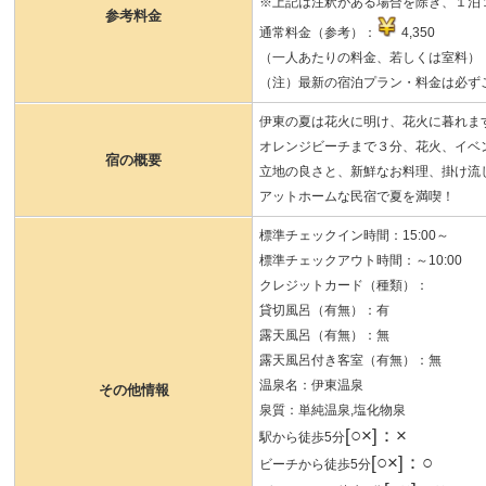
※上記は注釈がある場合を除き、１泊１
参考料金
通常料金（参考）：
4,350
（一人あたりの料金、若しくは室料）
（注）最新の宿泊プラン・料金は必ず
伊東の夏は花火に明け、花火に暮れま
オレンジビーチまで３分、花火、イベ
宿の概要
立地の良さと、新鮮なお料理、掛け流
アットホームな民宿で夏を満喫！
標準チェックイン時間：15:00～
標準チェックアウト時間：～10:00
クレジットカード（種類）：
貸切風呂（有無）：有
露天風呂（有無）：無
露天風呂付き客室（有無）：無
温泉名：伊東温泉
その他情報
泉質：単純温泉,塩化物泉
[○×]：×
駅から徒歩5分
[○×]：○
ビーチから徒歩5分