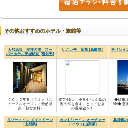
その他おすすめのホテル・旅館等
天然温泉 安祥の湯 スー
いこい亭 菊萬 [鳥取県]
チサンイン
パーホテル安城駅前 [愛知県]
２０１２年５月２１日リニ
接客4.8☆、夕食4.7☆山陰の
◆駐車
ューアルオープン！天然温
海の幸を食す、とっておき
LAN◆流
泉・朝食無料♪
の温泉旅を！
リゾートイン メイクイーン
カントリーイン オーチャー
奥飛騨の
[山梨県]
ドハウス[山梨県]