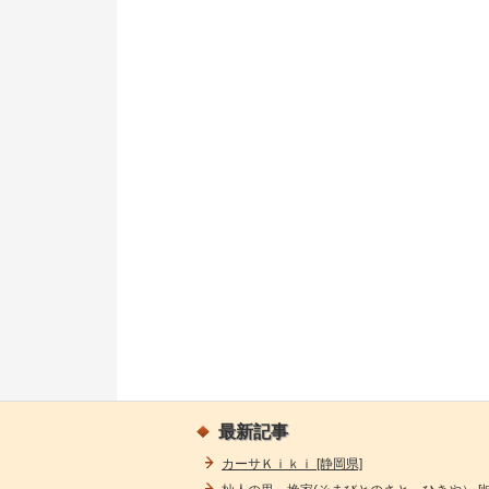
最新記事
カーサＫｉｋｉ [静岡県]