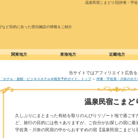
温泉民宿こまどり荘[伊東・宇
行など目的に合った宿泊施設の情報をご紹介
関東地方
東海地方
近畿地方
当サイトではアフィリエイト広告を
「ホテル・旅館・ビジネスホテル＠格安予約ガイド」トップ
＞
伊東・宇佐美・川奈のホテ
温泉民宿こまど
久しぶりにまとまった有給を取りのんびりリゾート地で過ごす
ど、旅行の目的には色々ありますが、ご自分がお探しの宿に最
宇佐美・川奈の民宿の中からおすすめの宿【温泉民宿こまどり