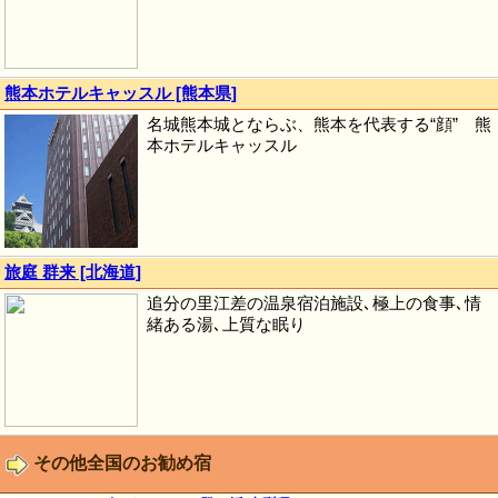
熊本ホテルキャッスル [熊本県]
名城熊本城とならぶ、熊本を代表する“顔” 熊
本ホテルキャッスル
旅庭 群来 [北海道]
追分の里江差の温泉宿泊施設､極上の食事､情
緒ある湯､上質な眠り
その他全国のお勧め宿