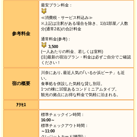
最安プラン料金：
≪消費税・サービス料込み≫
※上記は注釈がある場合を除き、1泊1部屋／人数
分(通常2名)の合計料金
参考料金
通常料金(参考)：
3,500
(一人あたりの料金、若しくは室料)
(注)最新の宿泊プラン・料金は必ずご自分でご確認
ください！
川奈にあり､最近人気の｢いるか浜ビーチ」も近
い。
宿の概要
食事処を併設した気軽な貸し別荘。
1つの棟に10室あるコンドミニアムタイプ。
観光の拠点にお得な料金で気軽に泊まれる。
ｱｸｾｽ
標準チェックイン時間：
16:00～
標準チェックアウト時間：
～11:00
クレジットカード(種類)：