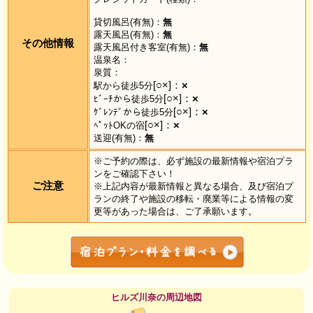
貸切風呂(有無)：
無
露天風呂(有無)：
無
その他情報
露天風呂付き客室(有無)：
無
温泉名：
泉質：
[○×]：
×
駅から徒歩5分
[○×]：
×
ﾋﾞｰﾁから徒歩5分
[○×]：
×
ｹﾞﾚﾝﾃﾞから徒歩5分
[○×]：
×
ﾍﾟｯﾄOKの宿
送迎(有無)：
無
※ご予約の際は、必ず施設の最新情報や宿泊プラ
ンをご確認下さい！
ご注意
※上記内容が最新情報と異なる場合、及び宿泊プ
ランの終了や施設の移転・廃業等による情報の変
更等があった場合は、ご了承願います。
ヒルズ川奈の周辺地図