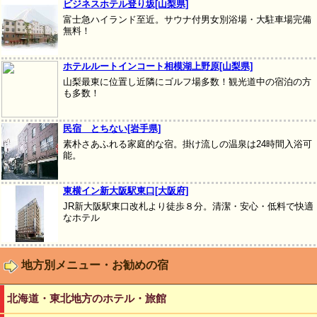
ビジネスホテル登り坂[山梨県]
富士急ハイランド至近。サウナ付男女別浴場・大駐車場完備
無料！
ホテルルートインコート相模湖上野原[山梨県]
山梨最東に位置し近隣にゴルフ場多数！観光道中の宿泊の方
も多数！
民宿 とちない[岩手県]
素朴さあふれる家庭的な宿。掛け流しの温泉は24時間入浴可
能。
東横イン新大阪駅東口[大阪府]
JR新大阪駅東口改札より徒歩８分。清潔・安心・低料で快適
なホテル
地方別メニュー・お勧めの宿
北海道・東北地方のホテル・旅館