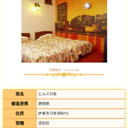
写真提供：じゃらんnet
宿名
ヒルズ川奈
都道府県
静岡県
住所
伊東市川奈368の1
宿種
貸別荘