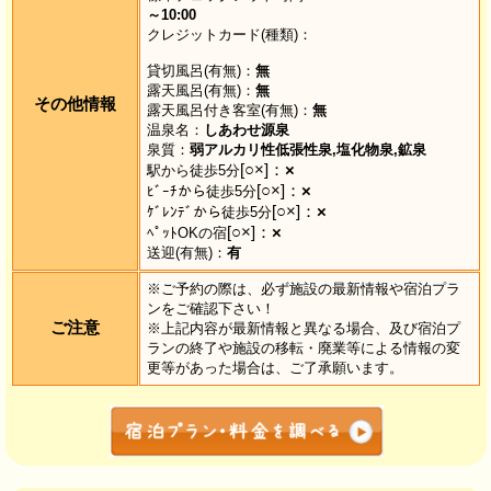
～10:00
クレジットカード(種類)：
貸切風呂(有無)：
無
露天風呂(有無)：
無
その他情報
露天風呂付き客室(有無)：
無
温泉名：
しあわせ源泉
泉質：
弱アルカリ性低張性泉,塩化物泉,鉱泉
[○×]：
×
駅から徒歩5分
[○×]：
×
ﾋﾞｰﾁから徒歩5分
[○×]：
×
ｹﾞﾚﾝﾃﾞから徒歩5分
[○×]：
×
ﾍﾟｯﾄOKの宿
送迎(有無)：
有
※ご予約の際は、必ず施設の最新情報や宿泊プラ
ンをご確認下さい！
ご注意
※上記内容が最新情報と異なる場合、及び宿泊プ
ランの終了や施設の移転・廃業等による情報の変
更等があった場合は、ご了承願います。