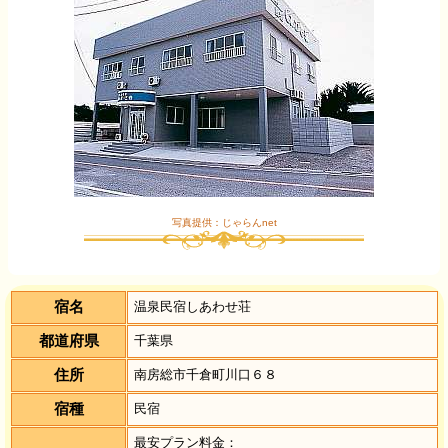
写真提供：じゃらんnet
宿名
温泉民宿しあわせ荘
都道府県
千葉県
住所
南房総市千倉町川口６８
宿種
民宿
最安プラン料金：