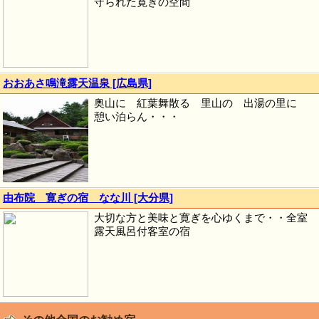
守られた寛ぎの空間
おおあさ鳴滝露天温泉 [広島県]
奥山に 紅葉舞散る 里山の 出湯の里に
憩い泊らん・・・
由布院 寛ぎの宿 なな川 [大分県]
大切な方と美味と寛ぎを心ゆくまで・・全室
露天風呂付客室の宿