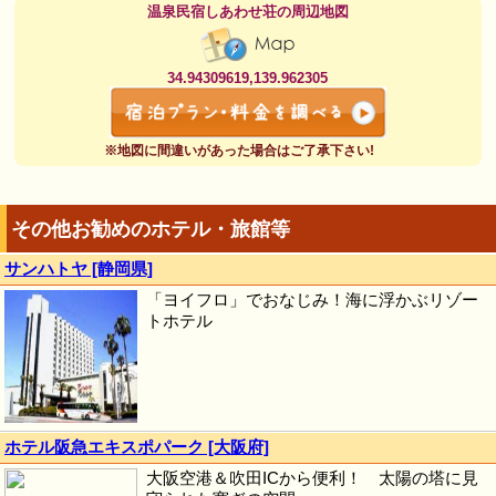
温泉民宿しあわせ荘の周辺地図
34.94309619,139.962305
※地図に間違いがあった場合はご了承下さい!
その他お勧めのホテル・旅館等
サンハトヤ [静岡県]
「ヨイフロ」でおなじみ！海に浮かぶリゾー
トホテル
ホテル阪急エキスポパーク [大阪府]
大阪空港＆吹田ICから便利！ 太陽の塔に見