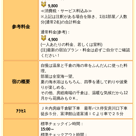
9,800
≪消費税・サービス料込み≫
※上記は注釈がある場合を除き、1泊1部屋／人数
分(通常2名)の合計料金
参考料金
通常料金(参考)：
4,900
(一人あたりの料金、若しくは室料)
(注)最新の宿泊プラン・料金は必ずご自分でご確認
ください！
自慢は温泉と千倉の海の幸をふんだんに使った料
理。
部屋は全室海一望。
宿の概要
夏の海水浴はもちろん、四季を通して釣りや波乗
りが楽しめる。
その他、房総南端の千倉は、温暖な気候だから12
月から花摘みもＯＫ。
ＪＲ内房線千倉駅下車 最寄バス停安房川口下車
ｱｸｾｽ
徒歩５分、富津館山道富浦ＩＣより車で２５分
標準チェックイン時間：
15:00～
標準チェックアウト時間：