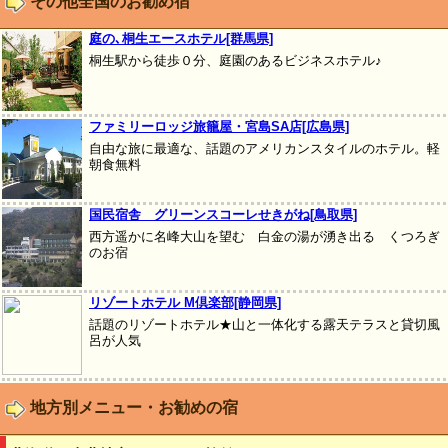
その他全国のお勧め宿
庭の､桐生エースホテル[群馬県]
桐生駅から徒歩０分、庭園のあるビジネスホテル♪
ファミリーロッジ旅籠屋・宮島SA店[広島県]
自由な旅に最適な、話題のアメリカンスタイルのホテル。軽
朝食無料
国民宿舎 グリーンスコーレせきがね[鳥取県]
西方遥かに名峰大山を望む 白金の湯が湧き出る くつろぎ
のお宿
リゾートホテル M倶楽部[静岡県]
話題のリゾートホテル★山と一体化する露天テラスと貸切風
呂が人気
地方別メニュー・お勧めの宿