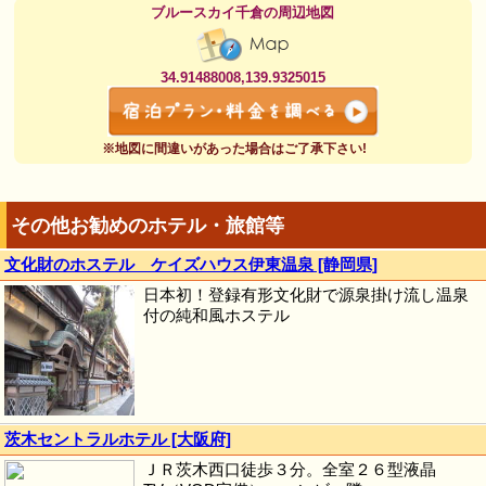
ブルースカイ千倉の周辺地図
34.91488008,139.9325015
※地図に間違いがあった場合はご了承下さい!
その他お勧めのホテル・旅館等
文化財のホステル ケイズハウス伊東温泉 [静岡県]
日本初！登録有形文化財で源泉掛け流し温泉
付の純和風ホステル
茨木セントラルホテル [大阪府]
ＪＲ茨木西口徒歩３分。全室２６型液晶