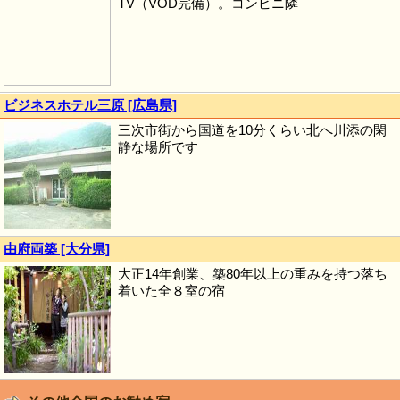
TV（VOD完備）。コンビニ隣
ビジネスホテル三原 [広島県]
三次市街から国道を10分くらい北へ川添の閑
静な場所です
由府両築 [大分県]
大正14年創業、築80年以上の重みを持つ落ち
着いた全８室の宿