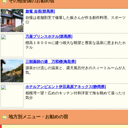
その他全国のお勧め宿
旅篭 吉長[群馬県]
自慢は老舗割烹で修業した板さんが作る創作料理。スポーツ
◎
万座プリンスホテル[群馬県]
標高１８００ｍに建つ雄大な眺望と豊富な温泉に恵まれたホ
テル
三朝薬師の湯 万翆楼[鳥取県]
源泉かけ流しの温泉と、露天風呂付きのスィートルームが人
気。
ホテルアンビエント伊豆高原アネックス[静岡県]
相模湾一望！広めのキッチン付和洋室で海を眺めて湯ったり
気分
地方別メニュー・お勧めの宿