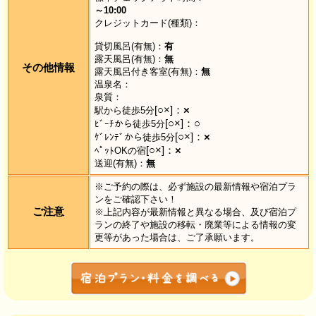
～10:00
クレジットカード(種類)：
貸切風呂(有無)：
有
露天風呂(有無)：
無
その他情報
露天風呂付き客室(有無)：
無
温泉名：
泉質：
[○×]：
×
駅から徒歩5分
[○×]：
○
ﾋﾞｰﾁから徒歩5分
[○×]：
×
ｹﾞﾚﾝﾃﾞから徒歩5分
[○×]：
×
ﾍﾟｯﾄOKの宿
送迎(有無)：
無
※ご予約の際は、必ず施設の最新情報や宿泊プラ
ンをご確認下さい！
ご注意
※上記内容が最新情報と異なる場合、及び宿泊プ
ランの終了や施設の移転・廃業等による情報の変
更等があった場合は、ご了承願います。