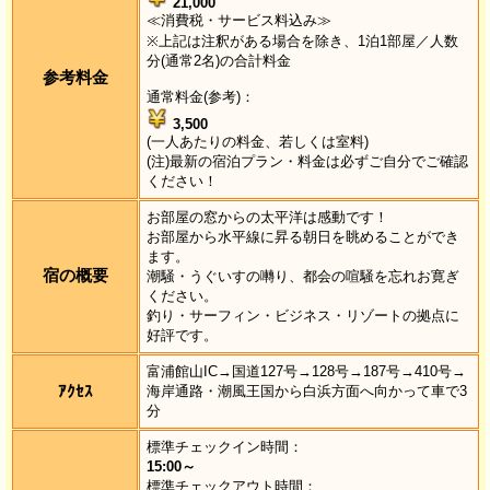
21,000
≪消費税・サービス料込み≫
※上記は注釈がある場合を除き、1泊1部屋／人数
分(通常2名)の合計料金
参考料金
通常料金(参考)：
3,500
(一人あたりの料金、若しくは室料)
(注)最新の宿泊プラン・料金は必ずご自分でご確認
ください！
お部屋の窓からの太平洋は感動です！
お部屋から水平線に昇る朝日を眺めることができ
ます。
宿の概要
潮騒・うぐいすの囀り、都会の喧騒を忘れお寛ぎ
ください。
釣り・サーフィン・ビジネス・リゾートの拠点に
好評です。
富浦館山IC→国道127号→128号→187号→410号→
ｱｸｾｽ
海岸通路・潮風王国から白浜方面へ向かって車で3
分
標準チェックイン時間：
15:00～
標準チェックアウト時間：