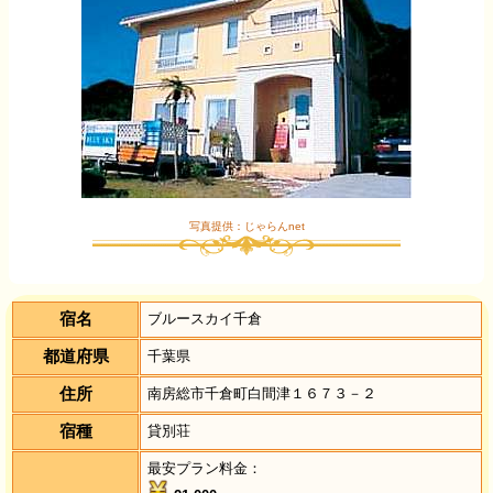
写真提供：じゃらんnet
宿名
ブルースカイ千倉
都道府県
千葉県
住所
南房総市千倉町白間津１６７３－２
宿種
貸別荘
最安プラン料金：