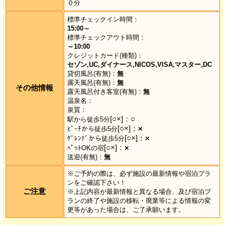
０分
標準チェックイン時間：
15:00～
標準チェックアウト時間：
～10:00
クレジットカード(種類)：
セゾン,UC,ダイナース,NICOS,VISA,マスター,DC
貸切風呂(有無)：
無
露天風呂(有無)：
無
その他情報
露天風呂付き客室(有無)：
無
温泉名：
泉質：
[○×]：
○
駅から徒歩5分
[○×]：
×
ﾋﾞｰﾁから徒歩5分
[○×]：
×
ｹﾞﾚﾝﾃﾞから徒歩5分
[○×]：
×
ﾍﾟｯﾄOKの宿
送迎(有無)：
無
※ご予約の際は、必ず施設の最新情報や宿泊プラ
ンをご確認下さい！
ご注意
※上記内容が最新情報と異なる場合、及び宿泊プ
ランの終了や施設の移転・廃業等による情報の変
更等があった場合は、ご了承願います。