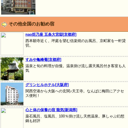
その他全国のお勧め宿
nao炬乃座 五条大宮邸[京都府]
西本願寺近く、坪庭を望む信楽焼のお風呂、京町家を一軒貸
切。
すみや亀峰菴[京都府]
温泉と旬の料理が自慢。温泉掛け流し露天風呂付き客室も人
気
グリンヒルホテル[大阪府]
関西空港から大阪への玄関♪天王寺。なんばに梅田にアクセ
ス便利！
心と体の保養の宿 龍気[新潟県]
薬石風呂、塩風呂、100％掛け流し天然温泉。豚しゃぶ幻想
鍋も好評