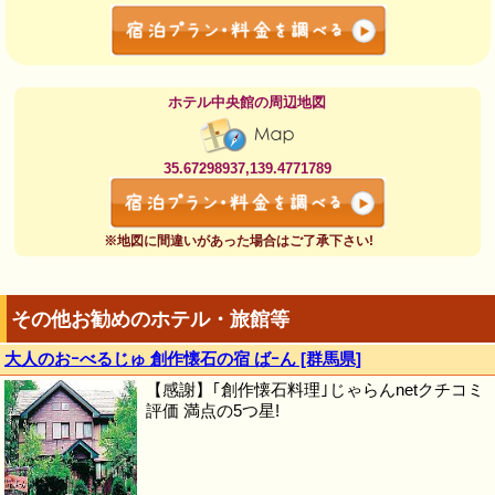
ホテル中央館の周辺地図
35.67298937,139.4771789
※地図に間違いがあった場合はご了承下さい!
その他お勧めのホテル・旅館等
大人のおｰべるじゅ 創作懐石の宿 ばｰん [群馬県]
【感謝】｢創作懐石料理｣じゃらんnetクチコミ
評価 満点の5つ星!