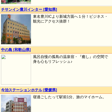
チサンイン豊川インター [愛知県]
東名豊川ICより新城方面へ１分！ビジネス・
観光にアクセス抜群！
中の島 [和歌山県]
風呂自慢の孤島の温泉宿・『癒し』の空間で
身も心もリフレッシュ♪
今治ステーションホテル [愛媛県]
寝過ごしたって駅前1分。旅のマイホーム。