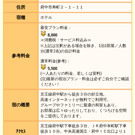
住所
府中市寿町２－１－１１
宿種
ホテル
最安プラン料金：
8,000
≪消費税・サービス料込み≫
※上記は注釈がある場合を除き、1泊1部屋／人数
分(通常2名)の合計料金
参考料金
通常料金(参考)：
5,500
(一人あたりの料金、若しくは室料)
(注)最新の宿泊プラン・料金は必ずご自分でご確認
ください！
京王線府中駅から徒歩３分の好立地。
高速インターネットが無料でご利用可。
宿の概要
グループやファミリーに最適の和室もあり。
お部屋は広々ゆったりしており、くつろげる空間
をご提供しております。
京王線府中駅下車徒歩３分、ＪＲ府中本町駅下車
ｱｸｾｽ
徒歩１０分。中央高連国立・府中ＩＣ出口より１