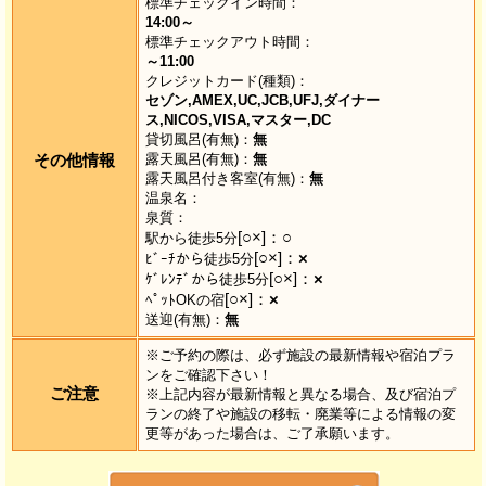
標準チェックイン時間：
14:00～
標準チェックアウト時間：
～11:00
クレジットカード(種類)：
セゾン,AMEX,UC,JCB,UFJ,ダイナー
ス,NICOS,VISA,マスター,DC
貸切風呂(有無)：
無
その他情報
露天風呂(有無)：
無
露天風呂付き客室(有無)：
無
温泉名：
泉質：
[○×]：
○
駅から徒歩5分
[○×]：
×
ﾋﾞｰﾁから徒歩5分
[○×]：
×
ｹﾞﾚﾝﾃﾞから徒歩5分
[○×]：
×
ﾍﾟｯﾄOKの宿
送迎(有無)：
無
※ご予約の際は、必ず施設の最新情報や宿泊プラ
ンをご確認下さい！
ご注意
※上記内容が最新情報と異なる場合、及び宿泊プ
ランの終了や施設の移転・廃業等による情報の変
更等があった場合は、ご了承願います。