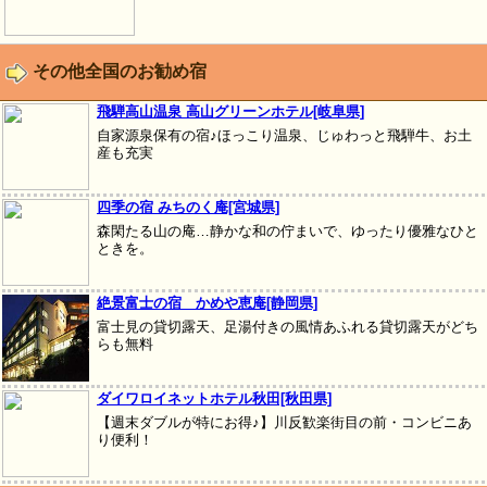
その他全国のお勧め宿
飛騨高山温泉 高山グリーンホテル[岐阜県]
自家源泉保有の宿♪ほっこり温泉、じゅわっと飛騨牛、お土
産も充実
四季の宿 みちのく庵[宮城県]
森閑たる山の庵…静かな和の佇まいで、ゆったり優雅なひと
ときを。
絶景富士の宿 かめや恵庵[静岡県]
富士見の貸切露天、足湯付きの風情あふれる貸切露天がどち
らも無料
ダイワロイネットホテル秋田[秋田県]
【週末ダブルが特にお得♪】川反歓楽街目の前・コンビニあ
り便利！