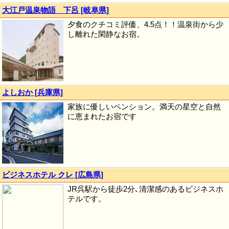
大江戸温泉物語 下呂 [岐阜県]
夕食のクチコミ評価、4.5点！！温泉街から少
し離れた閑静なお宿。
よしおか [兵庫県]
家族に優しいペンション。満天の星空と自然
に恵まれたお宿です
ビジネスホテル クレ [広島県]
JR呉駅から徒歩2分､清潔感のあるビジネスホ
テルです。