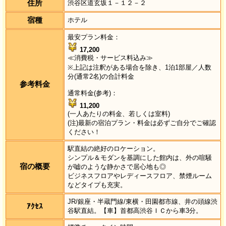
住所
渋谷区道玄坂１－１２－２
宿種
ホテル
最安プラン料金：
17,200
≪消費税・サービス料込み≫
※上記は注釈がある場合を除き、1泊1部屋／人数
分(通常2名)の合計料金
参考料金
通常料金(参考)：
11,200
(一人あたりの料金、若しくは室料)
(注)最新の宿泊プラン・料金は必ずご自分でご確認
ください！
駅直結の絶好のロケーション。
シンプル＆モダンを基調にした館内は、外の喧騒
宿の概要
が嘘のような静かさで居心地も◎
ビジネスフロアやレディースフロア、禁煙ルーム
などタイプも充実。
JR/銀座・半蔵門線/東横・田園都市線、井の頭線渋
ｱｸｾｽ
谷駅直結。【車】首都高渋谷ＩＣから車3分。